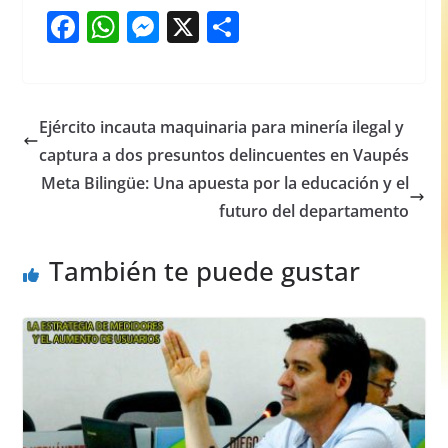
F
W
M
X
S
a
h
e
h
c
at
ss
ar
e
s
e
e
Ejército incauta maquinaria para minería ilegal y
b
A
n
captura a dos presuntos delincuentes en Vaupés
o
p
g
Meta Bilingüe: Una apuesta por la educación y el
o
p
er
futuro del departamento
k
También te puede gustar