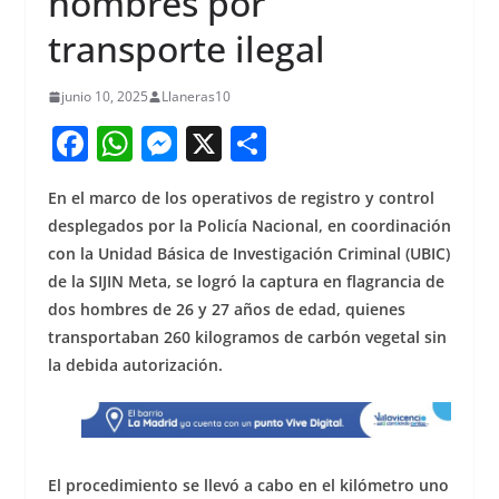
hombres por
transporte ilegal
junio 10, 2025
Llaneras10
F
W
M
X
S
a
h
e
h
En el marco de los operativos de registro y control
c
at
ss
ar
desplegados por la Policía Nacional, en coordinación
e
s
e
e
con la Unidad Básica de Investigación Criminal (UBIC)
b
A
n
de la SIJIN Meta, se logró la captura en flagrancia de
o
p
g
dos hombres de 26 y 27 años de edad, quienes
transportaban 260 kilogramos de carbón vegetal sin
o
p
er
la debida autorización.
k
El procedimiento se llevó a cabo en el kilómetro uno