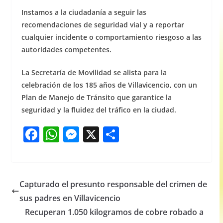
Instamos a la ciudadanía a seguir las
recomendaciones de seguridad vial y a reportar
cualquier incidente o comportamiento riesgoso a las
autoridades competentes.
La Secretaría de Movilidad se alista para la
celebración de los 185 años de Villavicencio, con un
Plan de Manejo de Tránsito que garantice la
seguridad y la fluidez del tráfico en la ciudad.
F
W
M
X
S
a
h
e
h
c
at
ss
ar
e
s
e
e
Capturado el presunto responsable del crimen de
b
A
n
sus padres en Villavicencio
o
p
g
Recuperan 1.050 kilogramos de cobre robado a