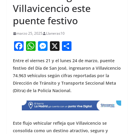
Villavicencio este
puente festivo
marzo 25, 2025
Llaneras10
F
W
M
X
S
a
h
e
h
Entre el viernes 21 y el lunes 24 de marzo, puente
c
at
ss
ar
festivo del Día de San José, ingresaron a Villavicencio
e
s
e
e
74.963 vehículos según cifras reportadas por la
b
A
n
Dirección de Tránsito y Transporte Seccional Meta
o
p
g
(Ditra) de la Policía Nacional.
o
p
er
k
Este flujo vehicular refleja que Villavicencio se
consolida como un destino atractivo, seguro y