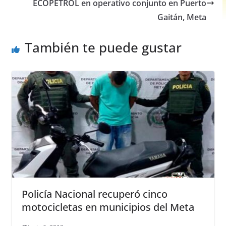
o
p
er
ECOPETROL en operativo conjunto en Puerto
Gaitán, Meta
k
También te puede gustar
Policía Nacional recuperó cinco
motocicletas en municipios del Meta