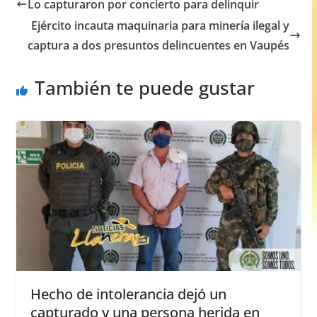
e
s
e
e
Lo capturaron por concierto para delinquir
b
A
n
Ejército incauta maquinaria para minería ilegal y
o
p
g
captura a dos presuntos delincuentes en Vaupés
o
p
er
También te puede gustar
k
Hecho de intolerancia dejó un
capturado y una persona herida en