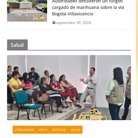
Autoridades detuvieron un furgón
cargado de marihuana sobre la vía
Bogotá-Villavicencio
septiembre 30, 2024
Salud
COMUNIDAD
META
NOTICIAS
SALUD