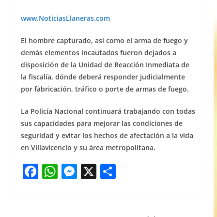
www.NoticiasLlaner
as.com
El hombre capturado, así como el arma de fuego y
demás elementos incautados fueron dejados a
disposición de la Unidad de Reacción Inmediata de
la fiscalía, dónde deberá responder judicialmente
por fabricación, tráfico o porte de armas de fuego.
La Policía Nacional continuará trabajando con todas
sus capacidades para mejorar las condiciones de
seguridad y evitar los hechos de afectación a la vida
en Villavicencio y su área metropolitana.
F
W
M
X
S
a
h
e
h
c
at
ss
ar