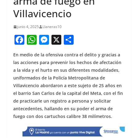
arma de fuego en
Villavicencio
junio 4, 2025
Llaneras10
F
W
M
X
S
a
h
e
h
En medio de la ofensiva contra el delito y gracias a
c
at
ss
ar
las acciones para prevenir los hechos de afectación
e
s
e
e
a la vida y el hurto en sus diferentes modalidades,
b
A
n
uniformados de la Policía Metropolitana de
o
p
g
Villavicencio abordaron a este sujeto de 25 años en
el barrio San Carlos de la capital del Meta, con el fin
o
p
er
de practicarle un registro a persona y solicitar
k
antecedentes, hallando en su poder el arma de
fuego con dos cartuchos calibre 38 milímetros.