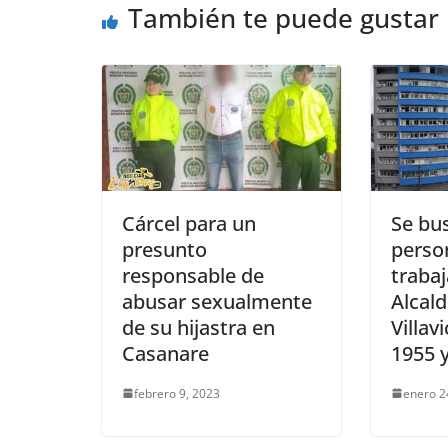
También te puede gustar
k
Cárcel para un
Se bus
presunto
perso
responsable de
trabaj
abusar sexualmente
Alcald
de su hijastra en
Villav
Casanare
1955 
febrero 9, 2023
enero 2