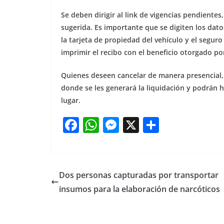
Se deben dirigir al link de vigencias pendientes,
sugerida. Es importante que se digiten los dato
la tarjeta de propiedad del vehículo y el segur
imprimir el recibo con el beneficio otorgado po
Quienes deseen cancelar de manera presencial,
donde se les generará la liquidación y podrán h
lugar.
F
W
M
X
S
a
h
e
h
c
at
ss
ar
e
s
e
e
Dos personas capturadas por transportar
b
A
n
insumos para la elaboración de narcóticos
o
p
g
o
p
er