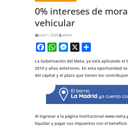
0% intereses de mora
vehicular
junio 1, 2020
admin
F
W
M
X
S
a
h
e
h
La Gobernación del Meta, ya está aplicando el b
c
at
ss
ar
2019 y años anteriores. En esta oportunidad se 
e
s
e
e
del capital y el plazo que tienen los contribuye
b
A
n
o
p
g
o
p
er
k
Al ingresar a la página Institucional www.meta.
liquidar y pagar sus impuestos con el beneficio 