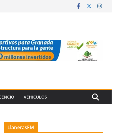
ICENCIO
VEHICULOS
LlanerasFM