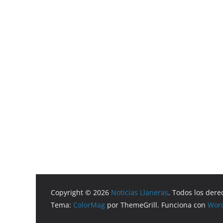
Copyright © 2026
Noticias Llaneras
. Todos los dere
Tema:
ColorMag
por ThemeGrill. Funciona con
Wor