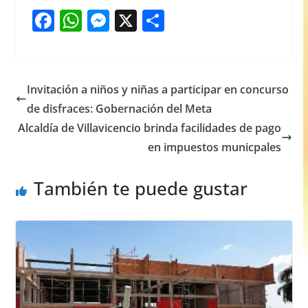
F
W
M
X
S
a
h
e
h
c
at
ss
ar
e
s
e
e
Invitación a niños y niñas a participar en concurso
b
A
n
de disfraces: Gobernación del Meta
o
p
g
Alcaldía de Villavicencio brinda facilidades de pago
o
p
er
en impuestos municpales
k
También te puede gustar