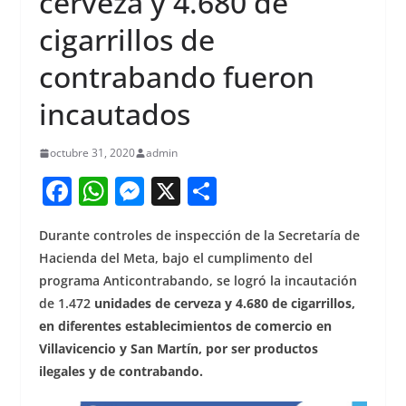
cerveza y 4.680 de
cigarrillos de
contrabando fueron
incautados
octubre 31, 2020
admin
F
W
M
X
S
a
h
e
h
Durante controles de inspección de la Secretaría de
c
at
ss
ar
Hacienda del Meta, bajo el cumplimento del
e
s
e
e
programa Anticontrabando, se logró la incautación
b
A
n
de 1.472
unidades de cerveza y 4.680 de cigarrillos,
o
p
g
en diferentes establecimientos de comercio en
Villavicencio y San Martín, por ser productos
o
p
er
ilegales y de contrabando.
k