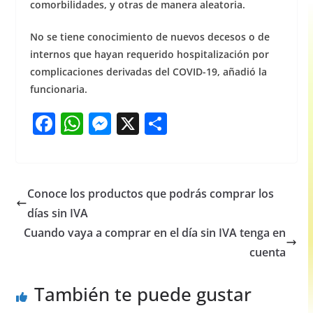
comorbilidades, y otras de manera aleatoria.
No se tiene conocimiento de nuevos decesos o de
internos que hayan requerido hospitalización por
complicaciones derivadas del COVID-19, añadió la
funcionaria.
F
W
M
X
S
a
h
e
h
c
at
ss
ar
e
s
e
e
Conoce los productos que podrás comprar los
b
A
n
días sin IVA
o
p
g
Cuando vaya a comprar en el día sin IVA tenga en
o
p
er
cuenta
k
También te puede gustar