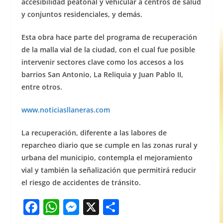
accesibilidad peatonal y vehicular a centros de salud
y conjuntos residenciales, y demás.
Esta obra hace parte del programa de recuperación
de la malla vial de la ciudad, con el cual fue posible
intervenir sectores clave como los accesos a los
barrios San Antonio, La Reliquia y Juan Pablo II,
entre otros.
www.noticiasllaneras.com
La recuperación, diferente a las labores de
reparcheo diario que se cumple en las zonas rural y
urbana del municipio, contempla el mejoramiento
vial y también la señalización que permitirá reducir
el riesgo de accidentes de tránsito.
F
W
M
X
S
a
h
e
h