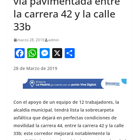
vía pavimentada entre
la carrera 42 y la calle
33b
marzo 28, 2019
admin
F
W
M
X
S
a
h
e
h
28 de Marzo de 2019
c
at
ss
ar
e
s
e
e
b
A
n
o
p
g
Con el apoyo de un equipo de 12 trabajadores, la
o
p
er
alcaldía municipal, tendrá lista la sobrecarpeta
asfáltica que dejará en perfectas condiciones de
k
movilidad la carrera 44, entre la carrera 42 y la calle
33b; este corredor mejorará notablemente la