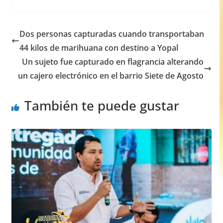
c
at
ss
ar
e
s
e
e
Dos personas capturadas cuando transportaban
b
A
n
44 kilos de marihuana con destino a Yopal
o
p
g
Un sujeto fue capturado en flagrancia alterando
o
p
er
un cajero electrónico en el barrio Siete de Agosto
k
También te puede gustar