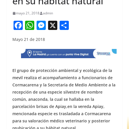
en su hábitat natural
mayo 21, 2018
admin
F
W
M
X
S
a
h
e
h
Mayo 21 de 2018
c
at
ss
ar
e
s
e
e
b
A
n
o
p
g
El grupo de protección ambiental y ecológica de la
o
p
er
mevil realiza el acompañamiento a funcionarios de
Cormacarena y la Secretaria de Medio Ambiente a la
k
recepción de una especie silvestre de nombre
común, anaconda, la cual se hallaba en la
parcelación brisas de Apiay,en la vereda Apiay,
mencionada especie es trasladada a Cormacarena
para su valoración médico veterinario y posterior
reubicación a su hábitat natural.