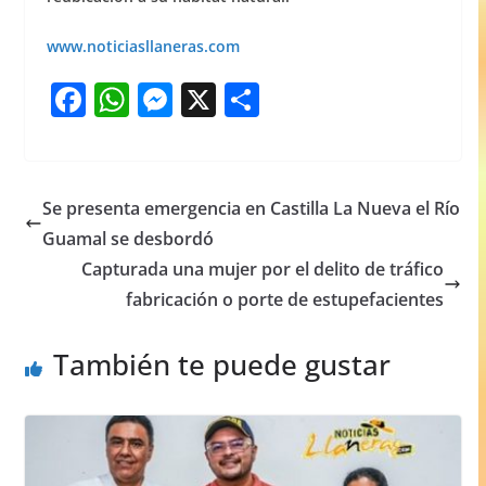
www.noticiasllaneras.com
F
W
M
X
S
a
h
e
h
c
at
ss
ar
e
s
e
e
Se presenta emergencia en Castilla La Nueva el Río
b
A
n
Guamal se desbordó
o
p
g
Capturada una mujer por el delito de tráfico
o
p
er
fabricación o porte de estupefacientes
k
También te puede gustar