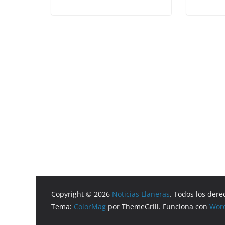
Copyright © 2026
Noticias Llaneras
. Todos los dere
Tema:
ColorMag
por ThemeGrill. Funciona con
Wor