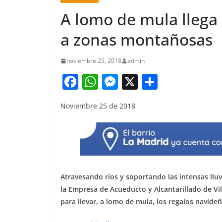
A lomo de mula llega l
a zonas montañosas
noviembre 25, 2018
admin
F
W
M
X
S
a
h
e
h
Noviembre 25 de 2018
c
at
ss
ar
e
s
e
e
b
A
n
o
p
g
o
p
er
Atravesando ríos y soportando las intensas lluv
k
la Empresa de Acueducto y Alcantarillado de Vill
para llevar, a lomo de mula, los regalos navideñ