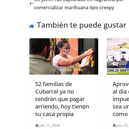
b
A
n
comercializar marihuana tipo creepy
o
p
g
También te puede gustar
o
p
er
k
52 familias de
Aprov
Cubarral ya no
al día
tendrán que pagar
impue
arriendo, hoy tienen
sea un
su casa propia
como 
julio 11, 2020
julio 10