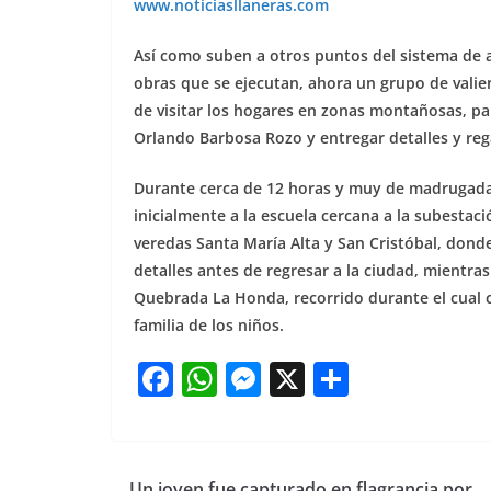
www.noticiasllaneras.com
Así como suben a otros puntos del sistema de 
obras que se ejecutan, ahora un grupo de valie
de visitar los hogares en zonas montañosas, par
Orlando Barbosa Rozo y entregar detalles y re
Durante cerca de 12 horas y muy de madrugada, l
inicialmente a la escuela cercana a la subesta
veredas Santa María Alta y San Cristóbal, don
detalles antes de regresar a la ciudad, mientra
Quebrada La Honda, recorrido durante el cual 
familia de los niños.
F
W
M
X
S
a
h
e
h
c
at
ss
ar
e
s
e
e
Un joven fue capturado en flagrancia por