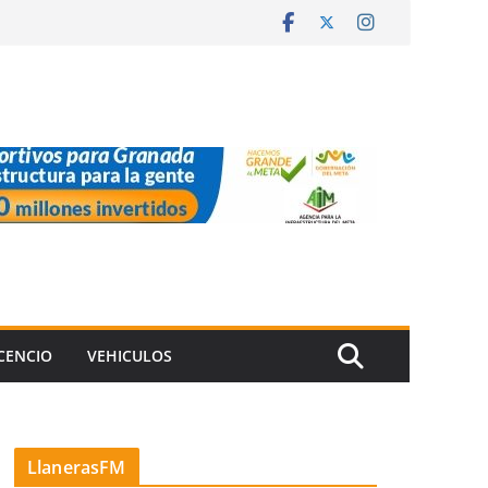
ICENCIO
VEHICULOS
LlanerasFM