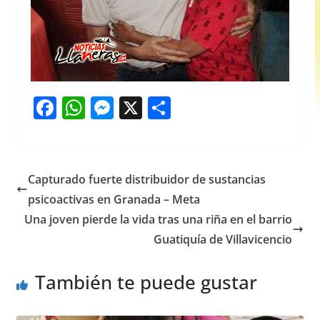
F
W
M
X
S
a
h
e
h
c
at
ss
ar
e
s
e
e
Capturado fuerte distribuidor de sustancias
b
A
n
psicoactivas en Granada – Meta
o
p
g
Una joven pierde la vida tras una riña en el barrio
o
p
er
Guatiquía de Villavicencio
k
También te puede gustar