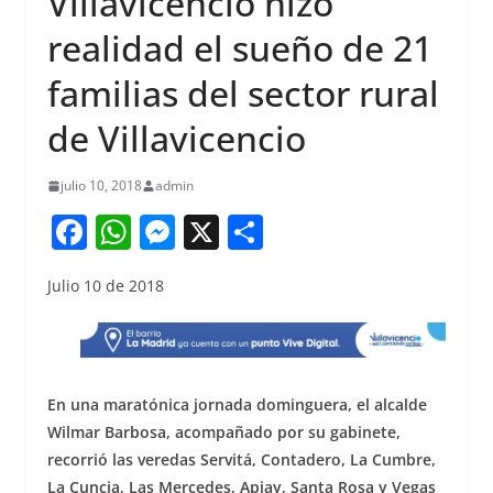
Villavicencio hizo
realidad el sueño de 21
familias del sector rural
de Villavicencio
julio 10, 2018
admin
F
W
M
X
S
a
h
e
h
Julio 10 de 2018
c
at
ss
ar
e
s
e
e
b
A
n
o
p
g
En una maratónica jornada dominguera, el alcalde
o
p
er
Wilmar Barbosa, acompañado por su gabinete,
recorrió las veredas Servitá, Contadero, La Cumbre,
k
La Cuncia, Las Mercedes, Apiay, Santa Rosa y Vegas