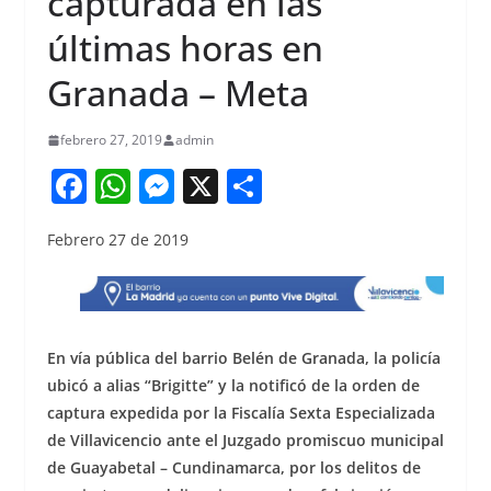
capturada en las
últimas horas en
Granada – Meta
febrero 27, 2019
admin
F
W
M
X
S
a
h
e
h
Febrero 27 de 2019
c
at
ss
ar
e
s
e
e
b
A
n
o
p
g
En vía pública del barrio Belén de Granada, la policía
o
p
er
ubicó a alias “Brigitte” y la notificó de la orden de
captura expedida por la Fiscalía Sexta Especializada
k
de Villavicencio ante el Juzgado promiscuo municipal
de Guayabetal – Cundinamarca, por los delitos de