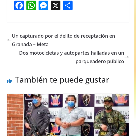
F
W
M
X
S
a
h
e
h
c
at
ss
ar
e
s
e
e
Un capturado por el delito de receptación en
b
A
n
Granada – Meta
o
p
g
Dos motocicletas y autopartes halladas en un
o
p
er
parqueadero público
k
También te puede gustar