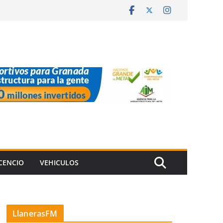
ICENCIO
VEHICULOS
LlanerasFM