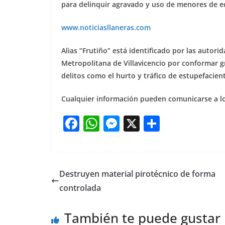
para delinquir agravado y uso de menores de ed
www.noticiasllaneras.com
Alias “Frutiño” está identificado por las autor
Metropolitana de Villavicencio por conformar g
delitos como el hurto y tráfico de estupefacien
Cualquier información pueden comunicarse a l
F
W
M
X
S
a
h
e
h
c
at
ss
ar
e
s
e
e
Destruyen material pirotécnico de forma
b
A
n
controlada
o
p
g
También te puede gustar
o
p
er