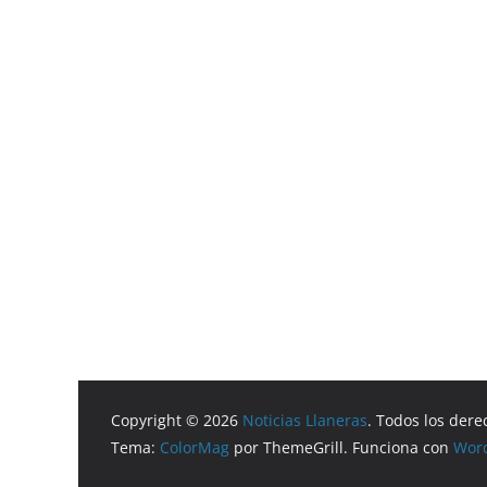
Copyright © 2026
Noticias Llaneras
. Todos los dere
Tema:
ColorMag
por ThemeGrill. Funciona con
Wor