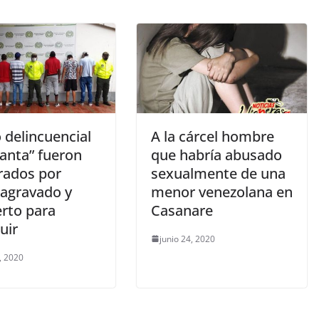
 delincuencial
A la cárcel hombre
Santa” fueron
que habría abusado
rados por
sexualmente de una
 agravado y
menor venezolana en
erto para
Casanare
uir
junio 24, 2020
, 2020