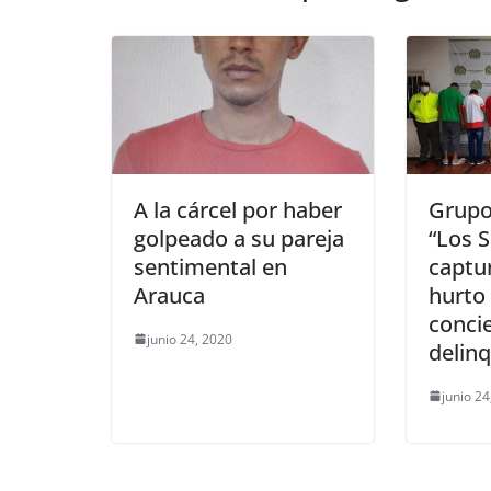
k
A la cárcel por haber
Grupo
golpeado a su pareja
“Los 
sentimental en
captu
Arauca
hurto
conci
junio 24, 2020
delinq
junio 24