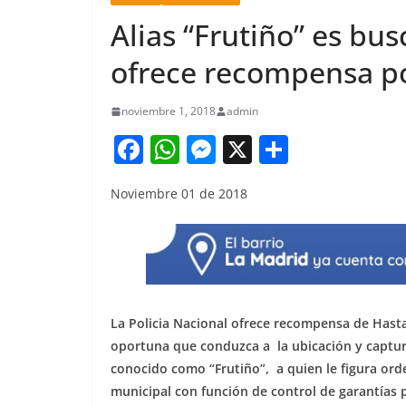
Alias “Frutiño” es bus
ofrece recompensa p
noviembre 1, 2018
admin
F
W
M
X
S
a
h
e
h
Noviembre 01 de 2018
c
at
ss
ar
e
s
e
e
b
A
n
o
p
g
o
p
er
La Policia Nacional ofrece recompensa de Hast
k
oportuna que conduzca a la ubicación y captur
conocido como “Frutiño”, a quien le figura ord
municipal con función de control de garantías p