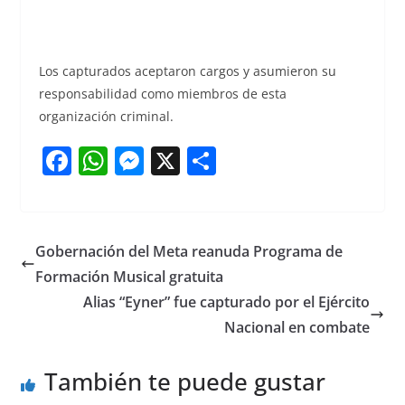
Los capturados aceptaron cargos y asumieron su
responsabilidad como miembros de esta
organización criminal.
F
W
M
X
S
a
h
e
h
c
at
ss
ar
e
s
e
e
Gobernación del Meta reanuda Programa de
b
A
n
Formación Musical gratuita
o
p
g
Alias “Eyner” fue capturado por el Ejército
o
p
er
Nacional en combate
k
También te puede gustar