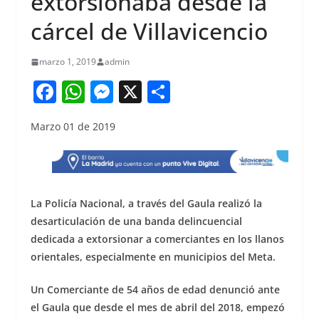
extorsionaba desde la
cárcel de Villavicencio
marzo 1, 2019
admin
F
W
M
X
S
a
h
e
h
Marzo 01 de 2019
c
at
ss
ar
e
s
e
e
b
A
n
o
p
g
La Policía Nacional, a través del Gaula realizó la
o
p
er
desarticulación de una banda delincuencial
dedicada a extorsionar a comerciantes en los llanos
k
orientales, especialmente en municipios del Meta.
Un Comerciante de 54 años de edad denunció ante
el Gaula que desde el mes de abril del 2018, empezó