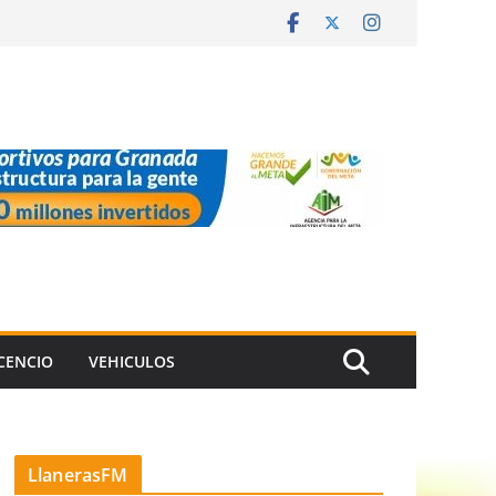
ICENCIO
VEHICULOS
LlanerasFM