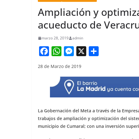
Ampliación y optimiz
acueducto de Veracr
marzo 28, 2019
admin
F
W
M
X
S
a
h
e
h
28 de Marzo de 2019
c
at
ss
ar
e
s
e
e
b
A
n
o
p
g
o
p
er
La Gobernación del Meta a través de la Empresa
k
trabajos de ampliación y optimización del siste
municipio de Cumaral; con una inversión superio