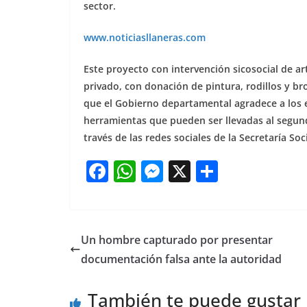
sector.
www.noticiasllaneras.com
Este proyecto con intervención sicosocial de ar
privado, con donación de pintura, rodillos y b
que el Gobierno departamental agradece a los e
herramientas que pueden ser llevadas al segun
través de las redes sociales de la Secretaría So
F
W
M
X
S
a
h
e
h
c
at
ss
ar
e
s
e
e
Un hombre capturado por presentar
b
A
n
documentación falsa ante la autoridad
o
p
g
También te puede gustar
o
p
er