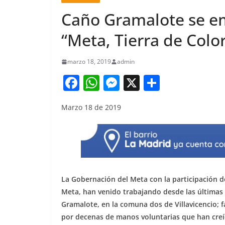
Caño Gramalote se emb
“Meta, Tierra de Colo
marzo 18, 2019
admin
F
W
M
X
S
a
h
e
h
Marzo 18 de 2019
c
at
ss
ar
e
s
e
e
b
A
n
o
p
g
o
p
er
La Gobernación del Meta con la participación de
k
Meta, han venido trabajando desde las últimas
Gramalote, en la comuna dos de Villavicencio; 
por decenas de manos voluntarias que han creíd