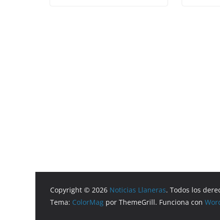
Copyright © 2026
Noticias Llaneras
. Todos los dere
Tema:
ColorMag
por ThemeGrill. Funciona con
Wor