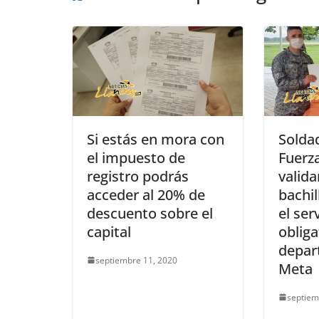
k
Si estás en mora con
Solda
el impuesto de
Fuerz
registro podrás
valida
acceder al 20% de
bachil
descuento sobre el
el ser
capital
obliga
depar
septiembre 11, 2020
Meta
septiem