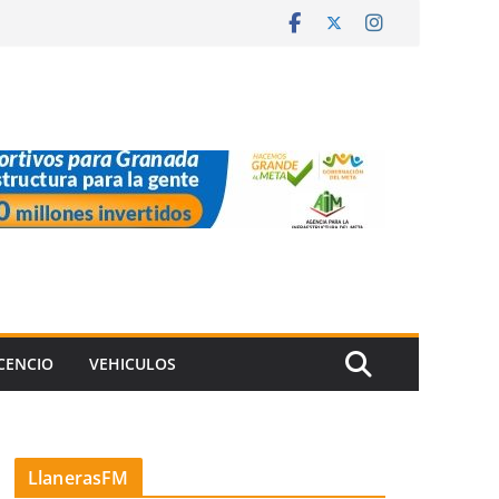
ICENCIO
VEHICULOS
LlanerasFM