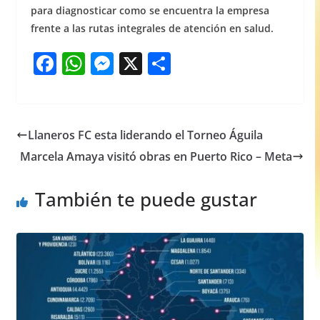
para diagnosticar como se encuentra la empresa
frente a las rutas integrales de atención en salud.
F
W
M
X
S
a
h
e
h
c
at
ss
ar
e
s
e
e
Llaneros FC esta liderando el Torneo Águila
b
A
n
Marcela Amaya visitó obras en Puerto Rico – Meta
o
p
g
o
p
er
También te puede gustar
k