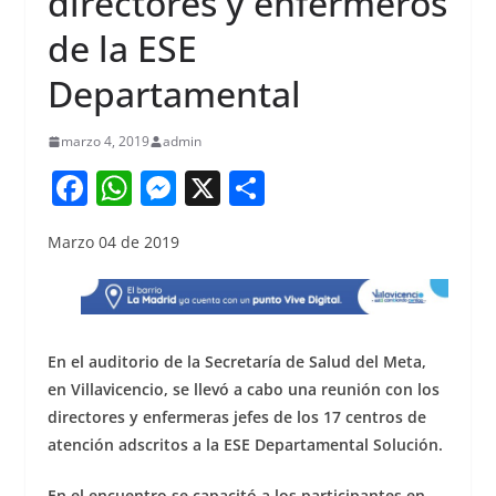
directores y enfermeros
de la ESE
Departamental
marzo 4, 2019
admin
F
W
M
X
S
a
h
e
h
Marzo 04 de 2019
c
at
ss
ar
e
s
e
e
b
A
n
o
p
g
En el auditorio de la Secretaría de Salud del Meta,
o
p
er
en Villavicencio, se llevó a cabo una reunión con los
directores y enfermeras jefes de los 17 centros de
k
atención adscritos a la ESE Departamental Solución.
En el encuentro se capacitó a los participantes en