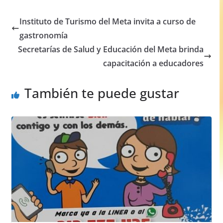
c
at
ss
ar
e
s
e
e
Instituto de Turismo del Meta invita a curso de
b
A
n
gastronomía
o
p
g
Secretarías de Salud y Educación del Meta brinda
o
p
er
capacitación a educadores
k
También te puede gustar