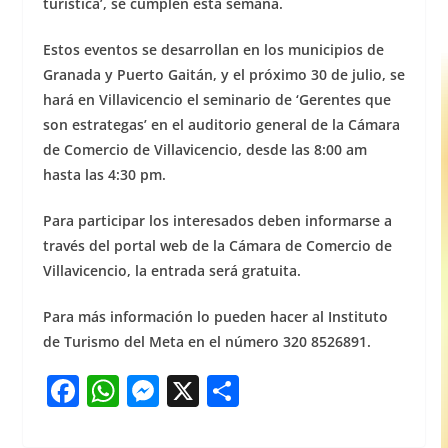
turística’, se cumplen esta semana.
Estos eventos se desarrollan en los municipios de
Granada y Puerto Gaitán, y el próximo 30 de julio, se
hará en Villavicencio el seminario de ‘Gerentes que
son estrategas’ en el auditorio general de la Cámara
de Comercio de Villavicencio, desde las 8:00 am
hasta las 4:30 pm.
Para participar los interesados deben informarse a
través del portal web de la Cámara de Comercio de
Villavicencio, la entrada será gratuita.
Para más información lo pueden hacer al Instituto
de Turismo del Meta en el número 320 8526891.
F
W
M
X
S
a
h
e
h