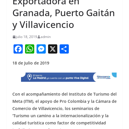
Exportadora en
Granada, Puerto Gaitán
y Villavicencio
julio 18, 2019
admin
F
W
M
X
S
a
h
e
h
18 de Julio de 2019
c
at
ss
ar
e
s
e
e
b
A
n
o
p
g
Con el acompañamiento del Instituto de Turismo del
o
p
er
Meta (ITM), el apoyo de Pro Colombia y la Cámara de
Comercio de Villavicencio, los seminarios de
k
‘Turismo un camino a la internacionalización y la
calidad turística como factor de competitividad