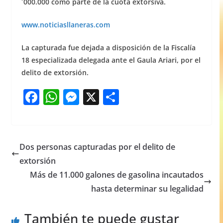
´000.000 como parte de la cuota extorsiva.
www.noticiasllaneras.com
La capturada fue dejada a disposición de la Fiscalía
18 especializada delegada ante el Gaula Ariari, por el
delito de extorsión.
F
W
M
X
S
a
h
e
h
c
at
ss
ar
e
s
e
e
Dos personas capturadas por el delito de
b
A
n
extorsión
o
p
g
Más de 11.000 galones de gasolina incautados
o
p
er
hasta determinar su legalidad
k
También te puede gustar