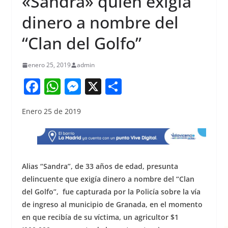
«Sandra» quien exigía
dinero a nombre del
“Clan del Golfo”
enero 25, 2019
admin
F
W
M
X
S
a
h
e
h
Enero 25 de 2019
c
at
ss
ar
e
s
e
e
b
A
n
o
p
g
Alias “Sandra”, de 33 años de edad, presunta
o
p
er
delincuente que exigía dinero a nombre del “Clan
del Golfo”, fue capturada por la Policía sobre la vía
k
de ingreso al municipio de Granada, en el momento
en que recibía de su víctima, un agricultor $1