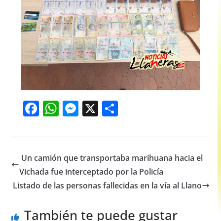
F
W
M
X
S
a
h
e
h
c
at
ss
ar
e
s
e
e
Un camión que transportaba marihuana hacia el
b
A
n
Vichada fue interceptado por la Policía
o
p
g
Listado de las personas fallecidas en la vía al Llano
o
p
er
También te puede gustar
k