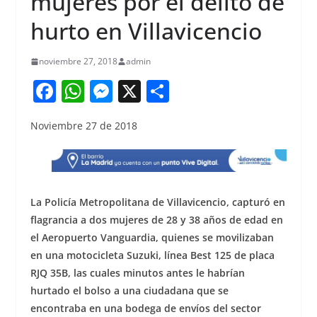
mujeres por el delito de
hurto en Villavicencio
noviembre 27, 2018
admin
F
W
M
X
S
a
h
e
h
Noviembre 27 de 2018
c
at
ss
ar
e
s
e
e
b
A
n
o
p
g
La Policía Metropolitana de Villavicencio, capturó en
o
p
er
flagrancia a dos mujeres de 28 y 38 años de edad en
el Aeropuerto Vanguardia, quienes se movilizaban
k
en una motocicleta Suzuki, línea Best 125 de placa
RJQ 35B, las cuales minutos antes le habrían
hurtado el bolso a una ciudadana que se
encontraba en una bodega de envíos del sector