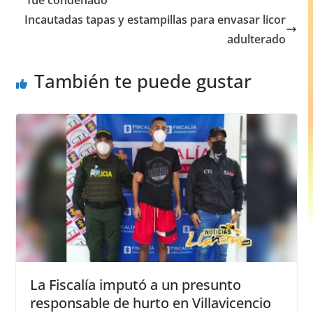
fue condenado
o
p
g
Incautadas tapas y estampillas para envasar licor
o
p
er
adulterado
k
También te puede gustar
La Fiscalía imputó a un presunto
responsable de hurto en Villavicencio