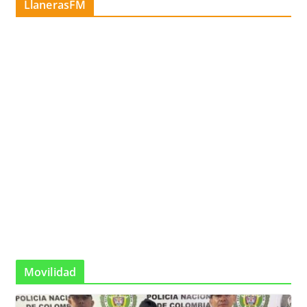
LlanerasFM
Movilidad