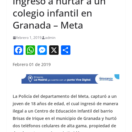
ingresó a hurtar a un
colegio infantil en
Granada – Meta
febrero 1, 2019
admin
F
W
M
X
S
a
h
e
h
Febrero 01 de 2019
c
at
ss
ar
e
s
e
e
b
A
n
o
p
g
La Policía del departamento del Meta, capturó a un
o
p
er
joven de 18 años de edad, el cual ingresó de manera
ilegal a un Centro de Educación Infantil del barrio
k
Brisas de Irique en el municipio de Granada y hurtó
dos teléfonos celulares de alta gama, propiedad de