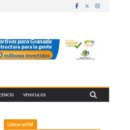
ICENCIO
VEHICULOS
LlanerasFM