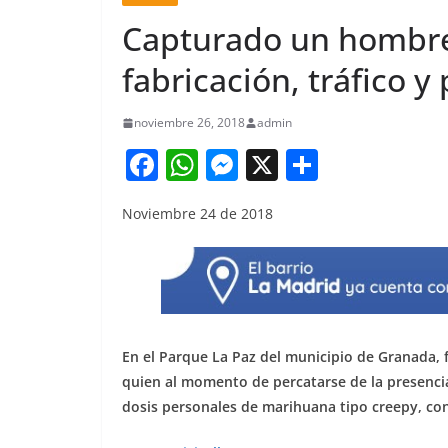
Capturado un hombre 
fabricación, tráfico y
noviembre 26, 2018
admin
F
W
M
X
S
a
h
e
h
Noviembre 24 de 2018
c
at
ss
ar
e
s
e
e
b
A
n
o
p
g
o
p
er
En el Parque La Paz del municipio de Granada,
k
quien al momento de percatarse de la presencia 
dosis personales de marihuana tipo creepy, co