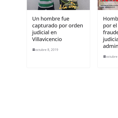
Un hombre fue
Hombr
capturado por orden
por el
judicial en
fraude
Villavicencio
judici
admin
octubre 8, 2019
octubre