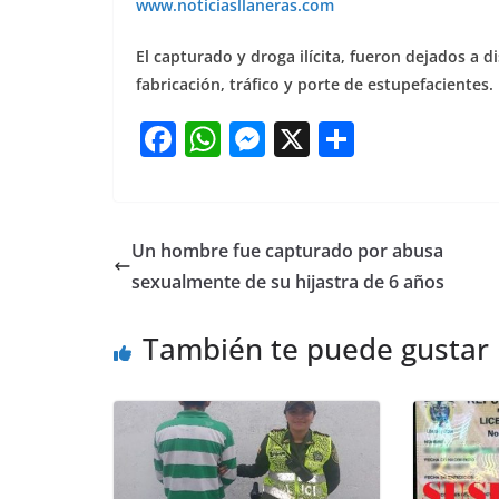
www.noticiasllaneras.com
El capturado y droga ilícita, fueron dejados a dis
fabricación, tráfico y porte de estupefacientes.
F
W
M
X
S
a
h
e
h
c
at
ss
ar
e
s
e
e
Un hombre fue capturado por abusa
b
A
n
sexualmente de su hijastra de 6 años
o
p
g
También te puede gustar
o
p
er
k