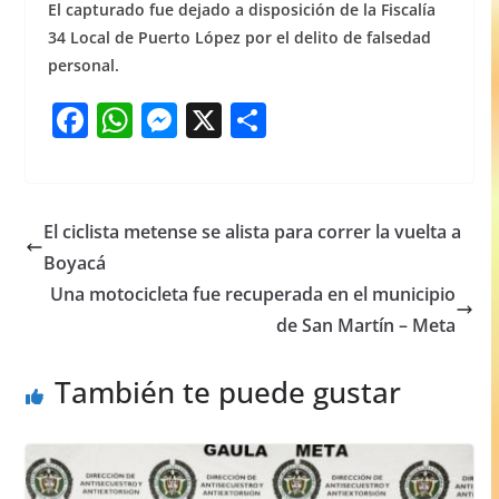
El capturado fue dejado a disposición de la Fiscalía
34 Local de Puerto López por el delito de falsedad
personal.
F
W
M
X
S
a
h
e
h
c
at
ss
ar
e
s
e
e
El ciclista metense se alista para correr la vuelta a
b
A
n
Boyacá
o
p
g
Una motocicleta fue recuperada en el municipio
o
p
er
de San Martín – Meta
k
También te puede gustar