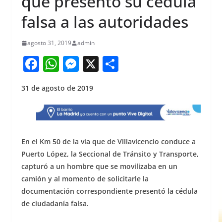
que presentó su cédula
falsa a las autoridades
agosto 31, 2019
admin
F
W
M
X
S
a
h
e
h
31 de agosto de 2019
c
at
ss
ar
e
s
e
e
b
A
n
o
p
g
En el Km 50 de la vía que de Villavicencio conduce a
o
p
er
Puerto López, la Seccional de Tránsito y Transporte,
capturó a un hombre que se movilizaba en un
k
camión y al momento de solicitarle la
documentación correspondiente presentó la cédula
de ciudadanía falsa.