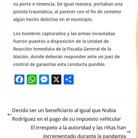
su porte o tenencia. De igual manera, portaban una
pistola traumática, al parecer con el fin de cometer
algún hecho delictivo en el municipio.
Los hombres capturados y las armas incautadas
fueron puestos a disposición de la Unidad de
Reacción Inmediata de la Fiscalía General de la
Nación, donde deberán responder ante un juez de
control de garantías esta conducta punible.
F
W
M
X
S
a
h
e
h
c
at
ss
ar
e
s
e
e
Decida ser un beneficiario al igual que Nubia
b
A
n
Rodríguez en el pago de su impuesto vehicular
o
p
g
El irrespeto a la autoridad y las riñas han
incrementado durante la pandemia