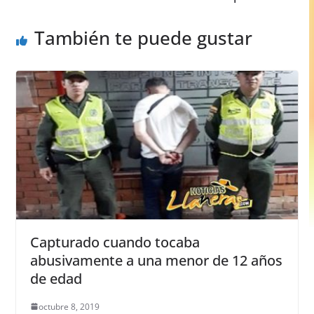
o
p
er
k
También te puede gustar
Capturado cuando tocaba
abusivamente a una menor de 12 años
de edad
octubre 8, 2019