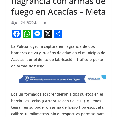
flagrancia con armas de
fuego en Acacías – Meta
julio 24, 2020
admin
F
W
M
X
S
a
h
e
h
La Policía logró la captura en flagrancia de dos
c
at
ss
ar
hombres de 20 y 26 años de edad en el municipio de
e
s
e
e
Acacías, por el delito de fabricación, tráfico o porte
b
A
n
de armas de fuego.
o
p
g
o
p
er
k
Los uniformados sorprendieron a dos sujetos en el
barrio Las Ferias (Carrera 18 con Calle 11), quienes
tenían en su poder un arma de fuego tipo escopeta,
calibre 16 milímetros, sin el respectivo permiso para