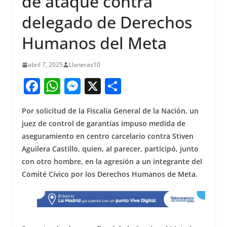
de ataque contra
delegado de Derechos
Humanos del Meta
abril 7, 2025
Llaneras10
F
W
M
X
S
a
h
e
h
Por solicitud de la Fiscalía General de la Nación, un
c
at
ss
ar
juez de control de garantías impuso medida de
e
s
e
e
aseguramiento en centro carcelario contra Stiven
b
A
n
Aguilera Castillo, quien, al parecer, participó, junto
o
p
g
con otro hombre, en la agresión a un integrante del
Comité Cívico por los Derechos Humanos de Meta.
o
p
er
k