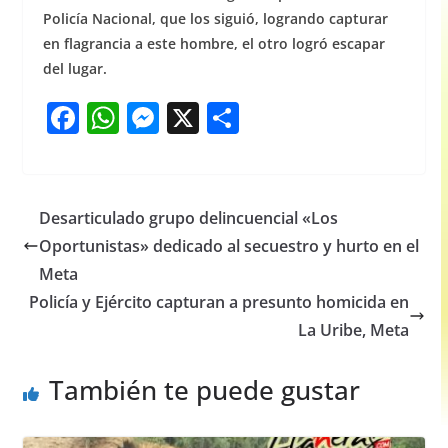
Policía Nacional, que los siguió, logrando capturar
en flagrancia a este hombre, el otro logró escapar
del lugar.
F
W
M
X
S
a
h
e
h
c
at
ss
ar
e
s
e
e
Desarticulado grupo delincuencial «Los
b
A
n
Oportunistas» dedicado al secuestro y hurto en el
o
p
g
Meta
o
p
er
Policía y Ejército capturan a presunto homicida en
La Uribe, Meta
k
También te puede gustar