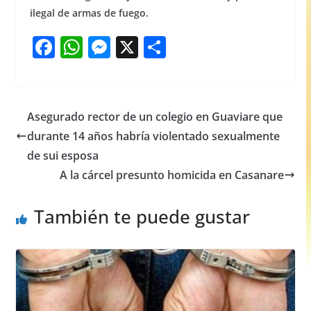
ilegal de armas de fuego.
F
W
M
X
S
a
h
e
h
c
at
ss
ar
e
s
e
e
Asegurado rector de un colegio en Guaviare que
b
A
n
durante 14 años habría violentado sexualmente
o
p
g
de sui esposa
o
p
er
A la cárcel presunto homicida en Casanare
k
También te puede gustar