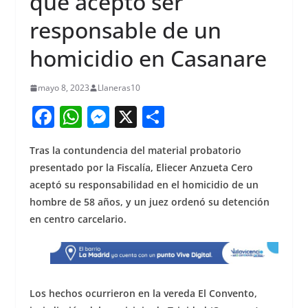
que aceptó ser
responsable de un
homicidio en Casanare
mayo 8, 2023
Llaneras10
F
W
M
X
S
a
h
e
h
Tras la contundencia del material probatorio
c
at
ss
ar
presentado por la Fiscalía, Eliecer Anzueta Cero
e
s
e
e
aceptó su responsabilidad en el homicidio de un
b
A
n
hombre de 58 años, y un juez ordenó su detención
o
p
g
en centro carcelario.
o
p
er
k
Los hechos ocurrieron en la vereda El Convento,