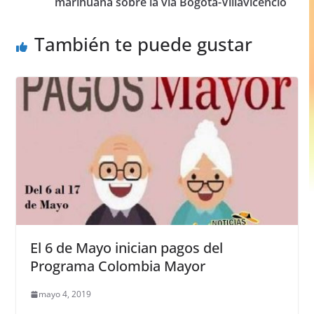
o
p
er
marihuana sobre la vía Bogotá-Villavicencio
k
También te puede gustar
El 6 de Mayo inician pagos del
Programa Colombia Mayor
mayo 4, 2019