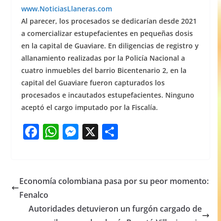
www.NoticiasLlaneras.com
Al parecer, los procesados se dedicarían desde 2021
a comercializar estupefacientes en pequeñas dosis
en la capital de Guaviare. En diligencias de registro y
allanamiento realizadas por la Policía Nacional a
cuatro inmuebles del barrio Bicentenario 2, en la
capital del Guaviare fueron capturados los
procesados e incautados estupefacientes. Ninguno
aceptó el cargo imputado por la Fiscalía.
F
W
M
X
S
a
h
e
h
c
at
ss
ar
e
s
e
e
Economía colombiana pasa por su peor momento:
b
A
n
Fenalco
o
p
g
Autoridades detuvieron un furgón cargado de