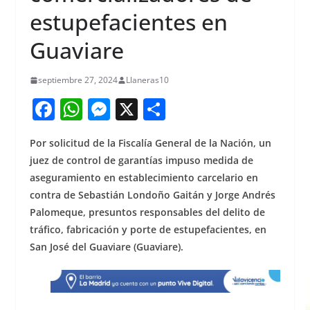
estupefacientes en
Guaviare
septiembre 27, 2024
Llaneras10
F
W
M
X
S
a
h
e
h
Por solicitud de la Fiscalía General de la Nación, un
c
at
ss
ar
juez de control de garantías impuso medida de
e
s
e
e
aseguramiento en establecimiento carcelario en
b
A
n
contra de Sebastián Londoño Gaitán y Jorge Andrés
o
p
g
Palomeque, presuntos responsables del delito de
tráfico, fabricación y porte de estupefacientes, en
o
p
er
San José del Guaviare (Guaviare).
k