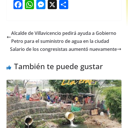
F
W
M
X
S
a
h
e
h
c
at
ss
ar
e
s
e
e
Alcalde de Villavicencio pedirá ayuda a Gobierno
b
A
n
Petro para el suministro de agua en la ciudad
o
p
g
Salario de los congresistas aumentó nuevamente
o
p
er
También te puede gustar
k