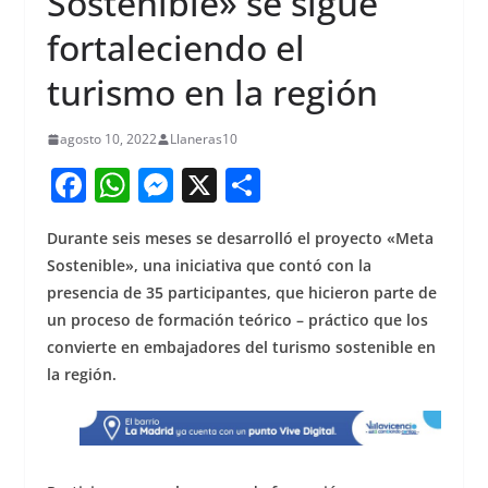
Sostenible» se sigue
fortaleciendo el
turismo en la región
agosto 10, 2022
Llaneras10
F
W
M
X
S
a
h
e
h
Durante seis meses se desarrolló el proyecto «Meta
c
at
ss
ar
Sostenible», una iniciativa que contó con la
e
s
e
e
presencia de 35 participantes, que hicieron parte de
b
A
n
un proceso de formación teórico – práctico que los
o
p
g
convierte en embajadores del turismo sostenible en
la región.
o
p
er
k