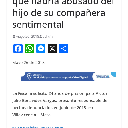
que habría abusado del
hijo de su compañera
sentimental
mayo 26, 2018
admin
F
W
M
X
S
a
h
e
h
Mayo 26 de 2018
c
at
ss
ar
e
s
e
e
b
A
n
o
p
g
La Fiscalía solicitó 24 años de prisión para Víctor
o
p
er
Julio Benavides Vargas, presunto responsable de
hechos denunciados en junio de 2015, en
k
Villavicencio – Meta.
www.noticiasllaneras.com