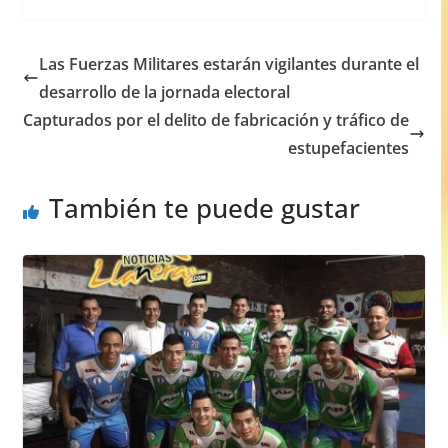
c
at
ss
ar
e
s
e
e
Las Fuerzas Militares estarán vigilantes durante el
b
A
n
desarrollo de la jornada electoral
o
p
g
Capturados por el delito de fabricación y tráfico de
o
p
er
estupefacientes
k
También te puede gustar