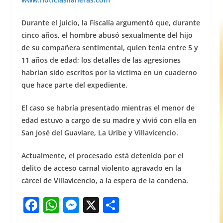
Durante el juicio, la Fiscalía argumentó que, durante
cinco años, el hombre abusó sexualmente del hijo
de su compañera sentimental, quien tenía entre 5 y
11 años de edad; los detalles de las agresiones
habrían sido escritos por la víctima en un cuaderno
que hace parte del expediente.
El caso se habría presentado mientras el menor de
edad estuvo a cargo de su madre y vivió con ella en
San José del Guaviare, La Uribe y Villavicencio.
Actualmente, el procesado está detenido por el
delito de acceso carnal violento agravado en la
cárcel de Villavicencio, a la espera de la condena.
F
W
M
X
S
a
h
e
h