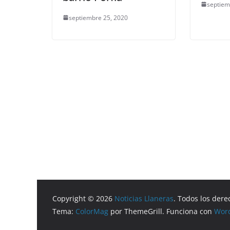
septiem
septiembre 25, 2020
Copyright © 2026
Noticias Llaneras
. Todos los dere
Tema:
ColorMag
por ThemeGrill. Funciona con
Wor