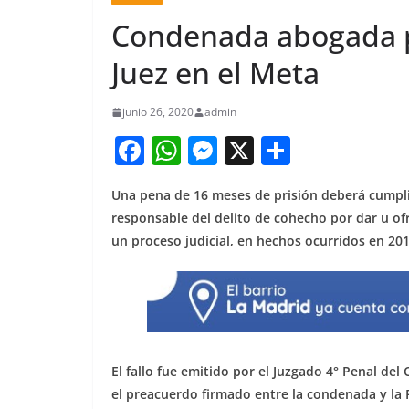
Condenada abogada p
Juez en el Meta
junio 26, 2020
admin
F
W
M
X
S
a
h
e
h
Una pena de 16 meses de prisión deberá cumplir
c
at
ss
ar
responsable del delito de cohecho por dar u ofr
e
s
e
e
un proceso judicial, en hechos ocurridos en 2019
b
A
n
o
p
g
o
p
er
k
El fallo fue emitido por el Juzgado 4° Penal de
el preacuerdo firmado entre la condenada y la F