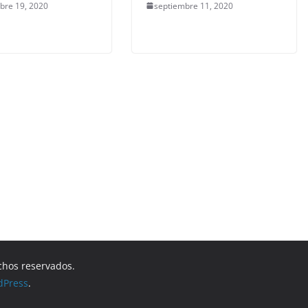
bre 19, 2020
septiembre 11, 2020
chos reservados.
dPress
.