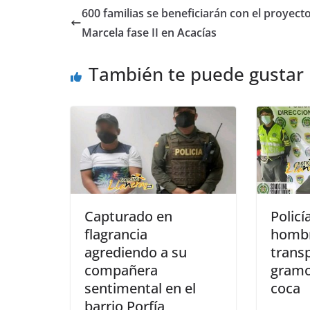
e
s
e
e
600 familias se beneficiarán con el proyecto
b
A
n
Marcela fase II en Acacías
o
p
g
También te puede gustar
o
p
er
k
Capturado en
Policí
flagrancia
hombr
agrediendo a su
trans
compañera
gramo
sentimental en el
coca
barrio Porfía