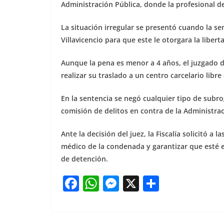
Administración Pública, donde la profesional d
La situación irregular se presentó cuando la sen
Villavicencio para que este le otorgara la libe
Aunque la pena es menor a 4 años, el juzgado 
realizar su traslado a un centro carcelario libre
En la sentencia se negó cualquier tipo de subro
comisión de delitos en contra de la Administrac
Ante la decisión del juez, la Fiscalía solicitó a 
médico de la condenada y garantizar que esté e
de detención.
F
W
M
X
S
a
h
e
h
c
at
ss
ar