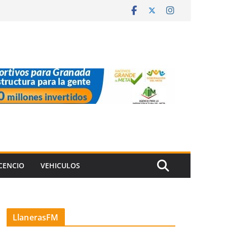
ICENCIO
VEHICULOS
LlanerasFM