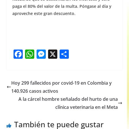
paga el 80% del valor de la multa. Póngase al día y
aproveche este gran descuento.
F
W
M
X
S
a
h
e
h
c
at
ss
ar
e
s
e
e
Hoy 299 fallecidos por covid-19 en Colombia y
b
A
n
140.926 casos activos
o
p
g
A la cárcel hombre señalado del hurto de una
o
p
er
clínica veterinaria en el Meta
k
También te puede gustar