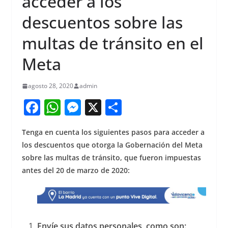
acceder a los
descuentos sobre las
multas de tránsito en el
Meta
agosto 28, 2020
admin
F
W
M
X
S
a
h
e
h
Tenga en cuenta los siguientes pasos para acceder a
c
at
ss
ar
los descuentos que otorga la Gobernación del Meta
e
s
e
e
sobre las multas de tránsito, que fueron impuestas
b
A
n
antes del 20 de marzo de 2020:
o
p
g
o
p
er
k
Envíe sus datos personales, como son: