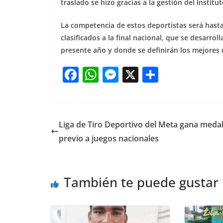
traslado se hizo gracias a la gestión del Instit
La competencia de estos deportistas será hasta
clasificados a la final nacional, que se desarrol
presente año y donde se definirán los mejores d
F
W
M
X
S
a
h
e
h
c
at
ss
ar
e
s
e
e
Liga de Tiro Deportivo del Meta gana medal
b
A
n
previo a juegos nacionales
o
p
g
o
p
er
También te puede gustar
k