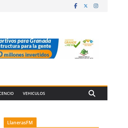
ICENCIO
VEHICULOS
LlanerasFM