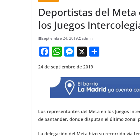
Deportistas del Meta 
los Juegos Intercoleg
septiembre 24, 2019
admin
F
W
M
X
S
a
h
e
h
24 de septiembre de 2019
c
at
ss
ar
e
s
e
e
b
A
n
o
p
g
o
p
er
Los representantes del Meta en los Juegos Int
k
de Santander, donde disputan el último zonal pr
La delegación del Meta hizo su recorrido vía te