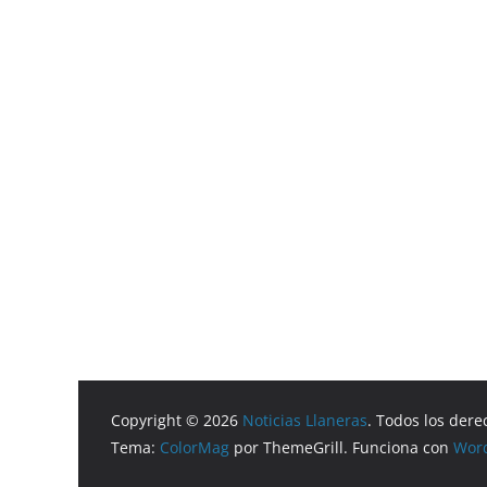
Copyright © 2026
Noticias Llaneras
. Todos los dere
Tema:
ColorMag
por ThemeGrill. Funciona con
Wor