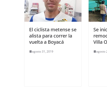
El ciclista metense se
Se ini
alista para correr la
remod
vuelta a Boyacá
Villa 
agosto 31, 2019
agosto 