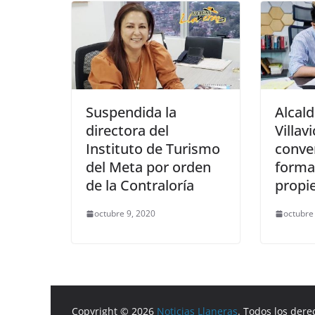
Suspendida la
Alcald
directora del
Villav
Instituto de Turismo
conve
del Meta por orden
forma
de la Contraloría
propi
octubre 9, 2020
octubre
Copyright © 2026
Noticias Llaneras
. Todos los dere