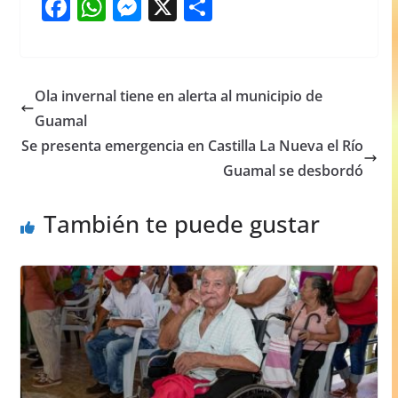
F
W
M
X
S
a
h
e
h
c
at
ss
ar
e
s
e
e
Ola invernal tiene en alerta al municipio de
b
A
n
Guamal
o
p
g
Se presenta emergencia en Castilla La Nueva el Río
o
p
er
Guamal se desbordó
k
También te puede gustar