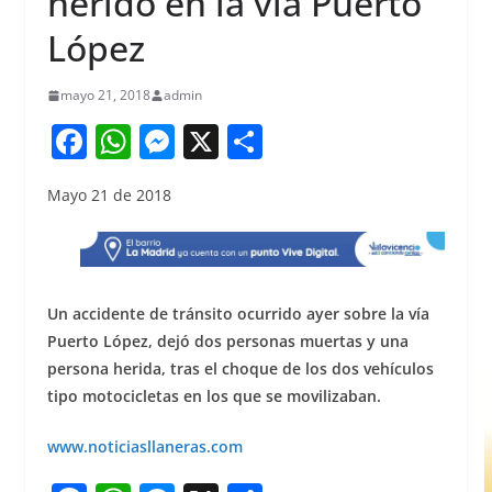
herido en la vía Puerto
López
mayo 21, 2018
admin
F
W
M
X
S
a
h
e
h
Mayo 21 de 2018
c
at
ss
ar
e
s
e
e
b
A
n
o
p
g
Un accidente de tránsito ocurrido ayer sobre la vía
o
p
er
Puerto López, dejó dos personas muertas y una
persona herida, tras el choque de los dos vehículos
k
tipo motocicletas en los que se movilizaban.
www.noticiasllaneras.com