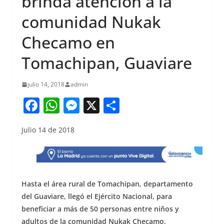
brinda atención a la
comunidad Nukak
Checamo en
Tomachipan, Guaviare
julio 14, 2018
admin
F
W
M
X
S
a
h
e
h
Julio 14 de 2018
c
at
ss
ar
e
s
e
e
b
A
n
o
p
g
Hasta el área rural de Tomachipan, departamento
o
p
er
del Guaviare, llegó el Ejército Nacional, para
beneficiar a más de 50 personas entre niños y
k
adultos de la comunidad Nukak Checamo.