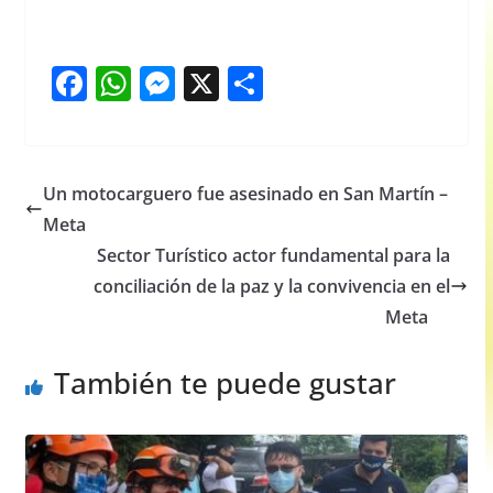
F
W
M
X
S
a
h
e
h
c
at
ss
ar
e
s
e
e
Un motocarguero fue asesinado en San Martín –
b
A
n
Meta
o
p
g
Sector Turístico actor fundamental para la
o
p
er
conciliación de la paz y la convivencia en el
Meta
k
También te puede gustar