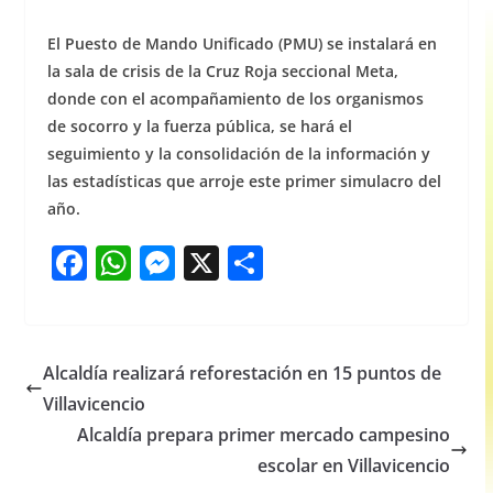
El Puesto de Mando Unificado (PMU) se instalará en
la sala de crisis de la Cruz Roja seccional Meta,
donde con el acompañamiento de los organismos
de socorro y la fuerza pública, se hará el
seguimiento y la consolidación de la información y
las estadísticas que arroje este primer simulacro del
año.
F
W
M
X
S
a
h
e
h
c
at
ss
ar
e
s
e
e
Alcaldía realizará reforestación en 15 puntos de
b
A
n
Villavicencio
o
p
g
Alcaldía prepara primer mercado campesino
o
p
er
escolar en Villavicencio