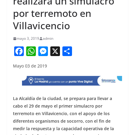
realizará un simulacro
por terremoto en
Villavicencio
mayo 3, 2019
admin
F
W
M
X
S
a
h
e
h
Mayo 03 de 2019
c
at
ss
ar
e
s
e
e
b
A
n
o
p
g
La Alcaldía de la ciudad, se prepara para llevar a
o
p
er
cabo el 29 de mayo el primer simulacro por
terremoto en Villavicencio, con el apoyo de los
k
diferentes organismos de socorro, con el fin de
medir la respuesta y la capacidad operativa de la