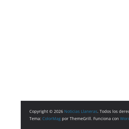
Copyright © 2026
Noticias Llaneras
. Todos los dere
Tema:
ColorMag
por ThemeGrill. Funciona con
Wor