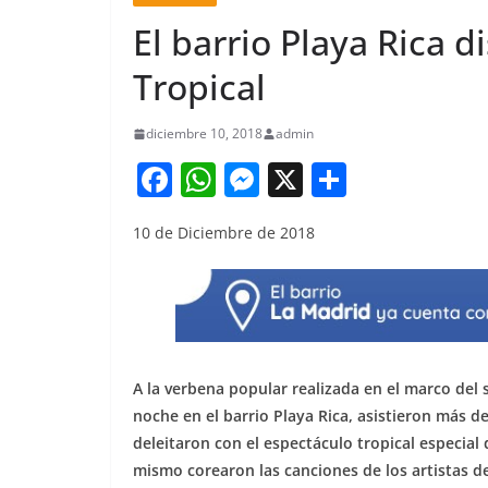
El barrio Playa Rica d
Tropical
diciembre 10, 2018
admin
F
W
M
X
S
a
h
e
h
10 de Diciembre de 2018
c
at
ss
ar
e
s
e
e
b
A
n
o
p
g
o
p
er
A la verbena popular realizada en el marco del s
k
noche en el barrio Playa Rica, asistieron más 
deleitaron con el espectáculo tropical especial
mismo corearon las canciones de los artistas d