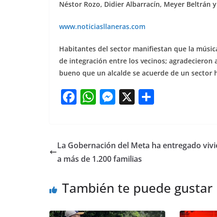
Néstor Rozo, Didier Albarracín, Meyer Beltrán y 
www.noticiasllaneras.com
Habitantes del sector manifiestan que la música 
de integración entre los vecinos; agradecieron 
bueno que un alcalde se acuerde de un sector 
F
W
M
X
S
a
h
e
h
c
at
ss
ar
e
s
e
e
La Gobernación del Meta ha entregado viv
b
A
n
a más de 1.200 familias
o
p
g
También te puede gustar
o
p
er
k