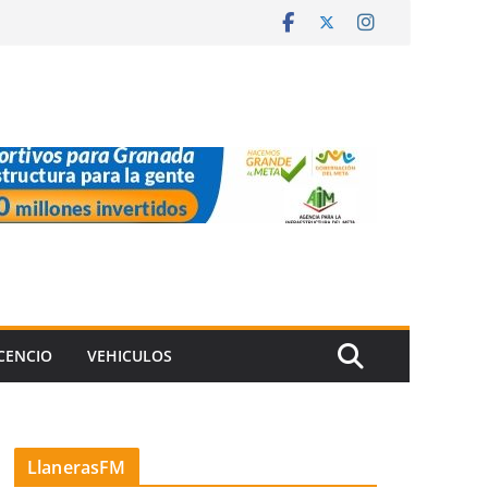
ICENCIO
VEHICULOS
LlanerasFM