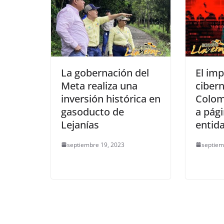
La gobernación del
El im
Meta realiza una
cibern
inversión histórica en
Colom
gasoducto de
a pág
Lejanías
entid
septiembre 19, 2023
septiem