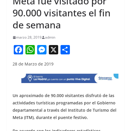
Meta fue visitado por
90.000 visitantes el fin
de semana
marzo 28, 2019
admin
F
W
M
X
S
a
h
e
h
28 de Marzo de 2019
c
at
ss
ar
e
s
e
e
b
A
n
o
p
g
Un aproximado de 90.000 visitantes disfrutó de las
o
p
er
actividades turísticas programadas por el Gobierno
departamental a través del Instituto de Turismo del
k
Meta (ITM), durante el puente festivo.
De acuerdo con los indicadores estadísticos