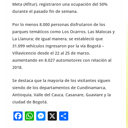
Meta (Afitur), registraron una ocupación del 50%
durante el pasado fin de semana.
Por lo menos 8.000 personas disfrutaron de los
parques temáticos como Los Ocarros, Las Malocas y
La Llanura; de igual manera, se estableció que
31.099 vehículos ingresaron por la vía Bogotá –
Villavicencio desde el 22 al 25 de marzo,
aumentando en 8.027 automotores con relación al
2018.
Se destaca que la mayoría de los visitantes siguen
siendo de los departamentos de Cundinamarca,
Antioquia, Valle del Cauca, Casanare, Guaviare y la
ciudad de Bogotá.
F
W
M
X
S
a
h
e
h