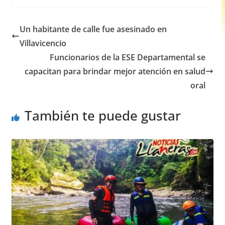
c
at
ss
ar
e
s
e
e
Un habitante de calle fue asesinado en
b
A
n
Villavicencio
o
p
g
Funcionarios de la ESE Departamental se
o
p
er
capacitan para brindar mejor atención en salud
oral
k
También te puede gustar