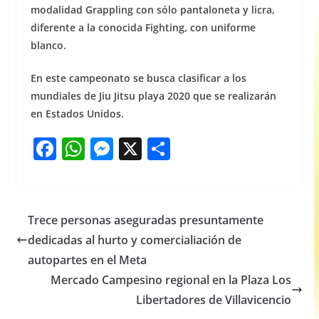
modalidad Grappling con sólo pantaloneta y licra,
diferente a la conocida Fighting, con uniforme
blanco.
En este campeonato se busca clasificar a los
mundiales de Jiu Jitsu playa 2020 que se realizarán
en Estados Unidos.
F
W
M
X
S
a
h
e
h
c
at
ss
ar
e
s
e
e
Trece personas aseguradas presuntamente
b
A
n
dedicadas al hurto y comercialiación de
o
p
g
autopartes en el Meta
o
p
er
Mercado Campesino regional en la Plaza Los
Libertadores de Villavicencio
k