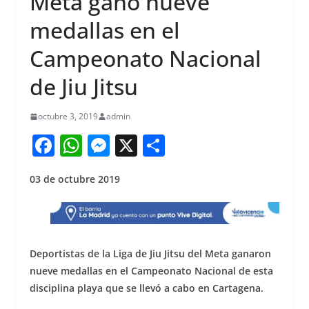
Meta ganó nueve
medallas en el
Campeonato Nacional
de Jiu Jitsu
octubre 3, 2019
admin
F
W
M
X
S
a
h
e
h
03 de octubre 2019
c
at
ss
ar
e
s
e
e
b
A
n
o
p
g
Deportistas de la Liga de Jiu Jitsu del Meta ganaron
o
p
er
nueve medallas en el Campeonato Nacional de esta
disciplina playa que se llevó a cabo en Cartagena.
k