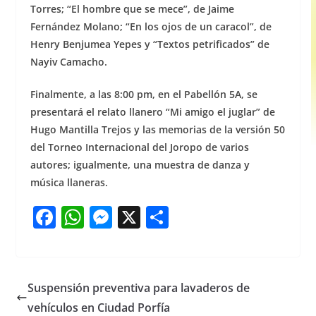
Torres; “El hombre que se mece”, de Jaime
Fernández Molano; “En los ojos de un caracol”, de
Henry Benjumea Yepes y “Textos petrificados” de
Nayiv Camacho.
Finalmente, a las 8:00 pm, en el Pabellón 5A, se
presentará el relato llanero “Mi amigo el juglar” de
Hugo Mantilla Trejos y las memorias de la versión 50
del Torneo Internacional del Joropo de varios
autores; igualmente, una muestra de danza y
música llaneras.
F
W
M
X
S
a
h
e
h
c
at
ss
ar
e
s
e
e
Suspensión preventiva para lavaderos de
b
A
n
vehículos en Ciudad Porfía