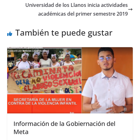
o
p
g
Universidad de los Llanos inicia actividades
o
p
er
académicas del primer semestre 2019
k
También te puede gustar
Información de la Gobiernación del
Meta