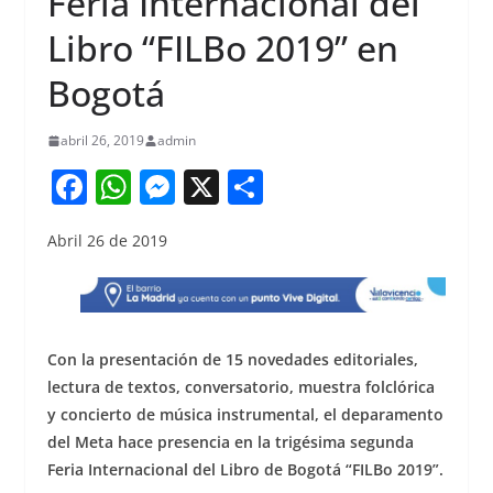
Feria Internacional del
Libro “FILBo 2019” en
Bogotá
abril 26, 2019
admin
F
W
M
X
S
a
h
e
h
Abril 26 de 2019
c
at
ss
ar
e
s
e
e
b
A
n
o
p
g
Con la presentación de 15 novedades editoriales,
o
p
er
lectura de textos, conversatorio, muestra folclórica
y concierto de música instrumental, el deparamento
k
del Meta hace presencia en la trigésima segunda
Feria Internacional del Libro de Bogotá “FILBo 2019”.