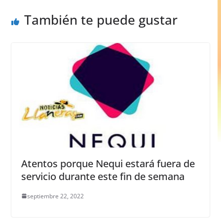
o
p
er
También te puede gustar
k
Atentos porque Nequi estará fuera de
servicio durante este fin de semana
septiembre 22, 2022