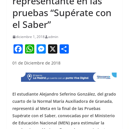
representante en las
pruebas “Supérate con
el Saber”
diciembre 1, 2018
admin
F
W
M
X
S
a
h
e
h
01 de Diciembre de 2018
c
at
ss
ar
e
s
e
e
b
A
n
o
p
g
El estudiante Alejandro Seferino González, del grado
o
p
er
cuarto de la Normal María Auxiliadora de Granada,
representó al Meta en la final de las Pruebas
k
Supérate con el Saber, convocadas por el Ministerio
de Educación Nacional (MEN) para estimular la