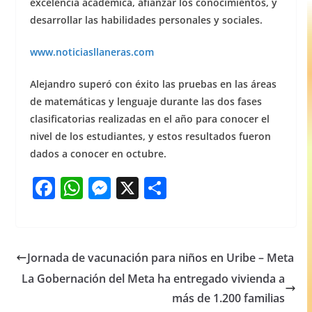
excelencia académica, afianzar los conocimientos, y
desarrollar las habilidades personales y sociales.
www.noticiasllaneras.com
Alejandro superó con éxito las pruebas en las áreas
de matemáticas y lenguaje durante las dos fases
clasificatorias realizadas en el año para conocer el
nivel de los estudiantes, y estos resultados fueron
dados a conocer en octubre.
F
W
M
X
S
a
h
e
h
c
at
ss
ar
e
s
e
e
Jornada de vacunación para niños en Uribe – Meta
b
A
n
La Gobernación del Meta ha entregado vivienda a
o
p
g
más de 1.200 familias