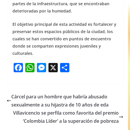
partes de la infraestructura, que se encontraban
deterioradas por la humedad.
El objetivo principal de esta actividad es fortalecer y
preservar estos espacios públicos de la ciudad, los
cuales se han convertido en puntos de encuentro
donde se comparten expresiones juveniles y
culturales.
F
W
M
X
S
a
h
e
h
c
at
ss
ar
e
s
e
e
Cárcel para un hombre que habría abusado
b
A
n
sexualmente a su hijastra de 10 años de eda
o
p
g
Villavicencio se perfila como favorita del premio
o
p
er
‘Colombia Líder’ a la superación de pobreza