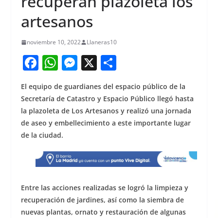
recuperan plazoleta los
artesanos
noviembre 10, 2022
Llaneras10
F
W
M
X
S
a
h
e
h
El equipo de guardianes del espacio público de la
c
at
ss
ar
Secretaría de Catastro y Espacio Público llegó hasta
e
s
e
e
la plazoleta de Los Artesanos y realizó una jornada
b
A
n
de aseo y embellecimiento a este importante lugar
o
p
g
de la ciudad.
o
p
er
k
Entre las acciones realizadas se logró la limpieza y
recuperación de jardines, así como la siembra de
nuevas plantas, ornato y restauración de algunas