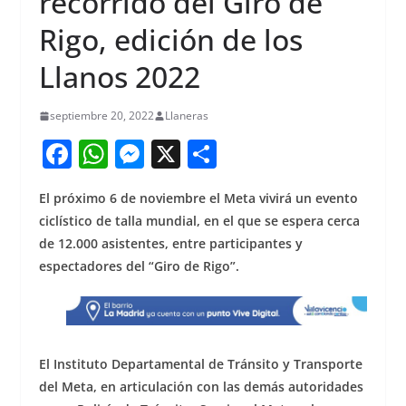
recorrido del Giro de
Rigo, edición de los
Llanos 2022
septiembre 20, 2022
Llaneras
F
W
M
X
S
a
h
e
h
El próximo 6 de noviembre el Meta vivirá un evento
c
at
ss
ar
ciclístico de talla mundial, en el que se espera cerca
e
s
e
e
de 12.000 asistentes, entre participantes y
b
A
n
espectadores del “Giro de Rigo”.
o
p
g
o
p
er
k
El Instituto Departamental de Tránsito y Transporte
del Meta, en articulación con las demás autoridades