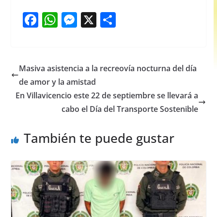
F
W
M
X
S
a
h
e
h
c
at
ss
ar
e
s
e
e
Masiva asistencia a la recreovía nocturna del día
b
A
n
de amor y la amistad
o
p
g
En Villavicencio este 22 de septiembre se llevará a
o
p
er
cabo el Día del Transporte Sostenible
k
También te puede gustar