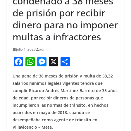
condenado a 38 meses
de prisión por recibir
dinero para no imponer
multas a infractores
julio 1, 2020
admin
F
W
M
X
S
a
h
e
h
Una pena de 38 meses de prisión y multa de 53,32
c
at
ss
ar
salarios mínimos legales vigentes tendrá que
e
s
e
e
cumplir Ricardo Andrés Martínez Barreto de 35 años
b
A
n
de edad, por recibir dineros de personas que
o
p
g
incumplieron las normas de tránsito, en hechos
ocurridos en mayo de 2018, cuando se
o
p
er
desempeñaba como agente de tránsito en
k
Villavicencio – Meta.