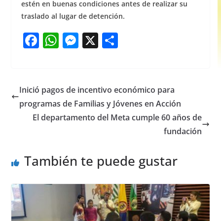
estén en buenas condiciones antes de realizar su
traslado al lugar de detención.
F
W
M
X
S
a
h
e
h
c
at
ss
ar
e
s
e
e
Inició pagos de incentivo económico para
b
A
n
programas de Familias y Jóvenes en Acción
o
p
g
El departamento del Meta cumple 60 años de
o
p
er
fundación
k
También te puede gustar