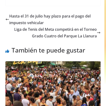
c
at
ss
ar
e
s
e
e
Hasta el 31 de julio hay plazo para el pago del
b
A
n
impuesto vehicular
o
p
g
Liga de Tenis del Meta competirá en el Torneo
o
p
er
Grado Cuatro del Parque La Llanura
k
También te puede gustar