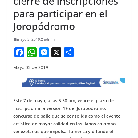
cierre de inscripciones
para participar en el
Joropódromo
mayo 3, 2019
admin
F
W
M
X
S
a
h
e
h
Mayo 03 de 2019
c
at
ss
ar
e
s
e
e
b
A
n
o
p
g
Este 7 de mayo, a las 5:50 pm, vence el plazo de
o
p
er
inscripción a la versión 19 del Joropódromo,
concurso de baile que se consolida como el evento
k
artístico de mayor calidad en los llanos colombo –
venezolanos que impulsa, fomenta y difunde el