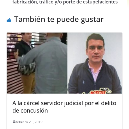
o
p
er
fabricación, tráfico y/o porte de estupefacientes
k
También te puede gustar
A la cárcel servidor judicial por el delito
de concusión
febrero 21, 2019