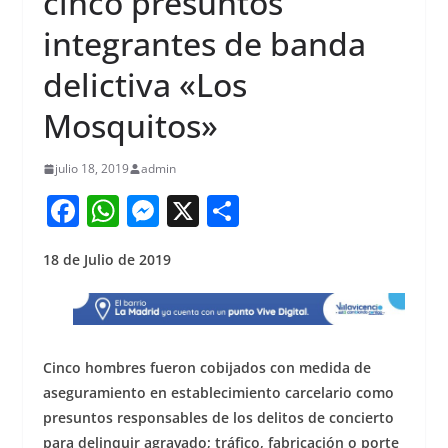
cinco presuntos
integrantes de banda
delictiva «Los
Mosquitos»
julio 18, 2019
admin
F
W
M
X
S
a
h
e
h
18 de Julio de 2019
c
at
ss
ar
e
s
e
e
b
A
n
o
p
g
Cinco hombres fueron cobijados con medida de
o
p
er
aseguramiento en establecimiento carcelario como
presuntos responsables de los delitos de concierto
k
para delinquir agravado; tráfico, fabricación o porte