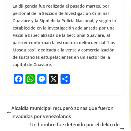
La diligencia fue realizada el pasado martes, por
personal de la Sección de Investigación Criminal
Guaviare y la Sipol de la Policía Nacional; y según lo
establecido en la investigación adelantada por una
Fiscalía Especializada de la Seccional Guaviare, al
parecer conforman la estructura delincuencial “Los
Mosquitos”, dedicada a la venta y comercialización
de sustancias estupefacientes en un sector de la
capital de Guaviare.
F
W
M
X
S
a
h
e
h
c
at
ss
ar
e
s
e
e
Alcaldía municipal recuperó zonas que fueron
b
A
n
invadidas por venezolanos
o
p
g
Un hombre fue detenido por el delito de