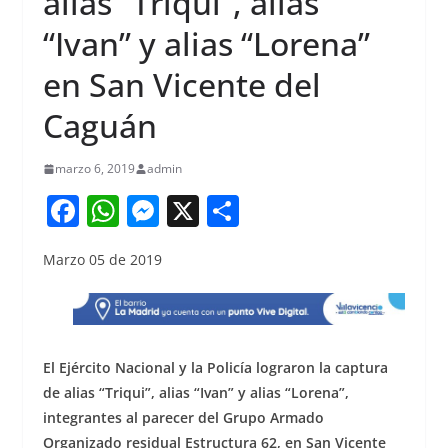
alias “Triqui”, alias
“Ivan” y alias “Lorena”
en San Vicente del
Caguán
marzo 6, 2019
admin
F
W
M
X
S
a
h
e
h
Marzo 05 de 2019
c
at
ss
ar
e
s
e
e
b
A
n
o
p
g
El Ejército Nacional y la Policía lograron la captura
o
p
er
de alias “Triqui”, alias “Ivan” y alias “Lorena”,
integrantes al parecer del Grupo Armado
k
Organizado residual Estructura 62, en San Vicente