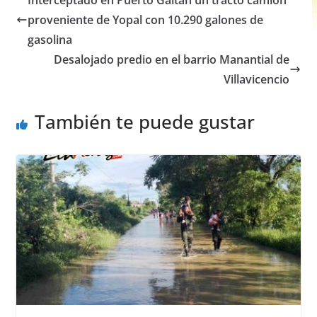
Interceptado en Puerto Gaitán un tracto camión
b
A
n
proveniente de Yopal con 10.290 galones de
o
p
g
gasolina
o
p
er
Desalojado predio en el barrio Manantial de
Villavicencio
k
También te puede gustar