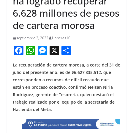
ha logrado recuperar
6.628 millones de pesos
de cartera morosa
septiembre 2, 2022
Llaneras10
F
W
M
X
S
a
h
e
h
La recuperación de cartera morosa, a corte del 31 de
c
at
ss
ar
julio del presente año, es de $6.627’835.512, que
e
s
e
e
corresponden a recursos de difícil recaudo que
b
A
n
están en proceso coactivo, confirmó Neisan Niria
o
p
g
Rodríguez, gerente de Tesorería, quien destacó el
trabajo realizado por el equipo de la secretaría de
o
p
er
Hacienda del Meta.
k