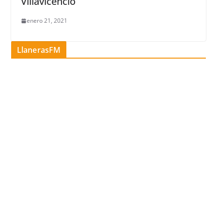
Villavicencio
enero 21, 2021
LlanerasFM