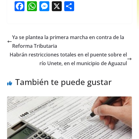
F
W
M
X
S
a
h
e
h
c
at
ss
ar
e
s
e
e
Ya se plantea la primera marcha en contra de la
b
A
n
Reforma Tributaria
o
p
g
Habrán restricciones totales en el puente sobre el
o
p
er
río Unete, en el municipio de Aguazul
k
También te puede gustar