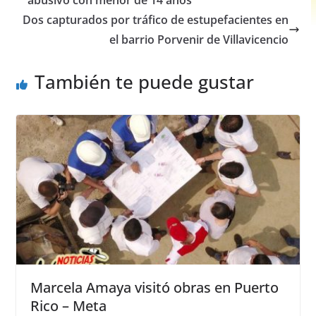
abusivo con menor de 14 años
o
p
g
Dos capturados por tráfico de estupefacientes en
o
p
er
el barrio Porvenir de Villavicencio
k
También te puede gustar
Marcela Amaya visitó obras en Puerto
Rico – Meta