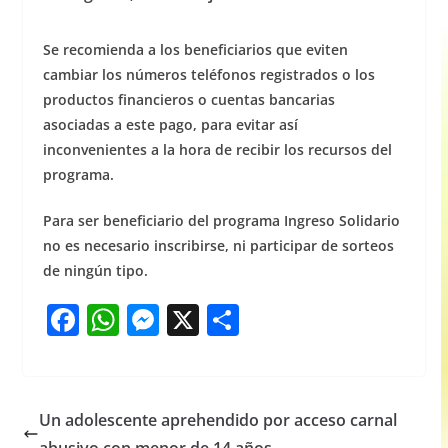
Se recomienda a los beneficiarios que eviten
cambiar los números teléfonos registrados o los
productos financieros o cuentas bancarias
asociadas a este pago, para evitar así
inconvenientes a la hora de recibir los recursos del
programa.
Para ser beneficiario del programa Ingreso Solidario
no es necesario inscribirse, ni participar de sorteos
de ningún tipo.
F
W
M
X
S
a
h
e
h
c
at
ss
ar
e
s
e
e
Un adolescente aprehendido por acceso carnal
b
A
n