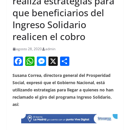
realiza estrategias para
que beneficiarios del
Ingreso Solidario
realicen el cobro
agosto 28, 2020
admin
F
W
M
X
S
a
h
e
h
Susana Correa, directora general del Prosperidad
c
at
ss
ar
Social, expresó que el Gobierno Nacional, está
e
s
e
e
utilizando estrategias para llegar a quienes no han
b
A
n
reclamado el giro del programa Ingreso Solidario,
o
p
g
así:
o
p
er
k