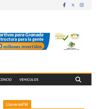
ICENCIO
VEHICULOS
LlanerasFM