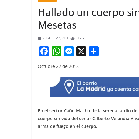
Hallado un cuerpo sin
Mesetas
octubre 27, 2018
admin
F
W
M
X
S
a
h
e
h
Octubre 27 de 2018
c
at
ss
ar
e
s
e
e
b
A
n
o
p
g
o
p
er
En el sector Caño Macho de la vereda Jardín de 
k
cuerpo sin vida del señor Gilberto Velandia Ál
arma de fuego en el cuerpo.