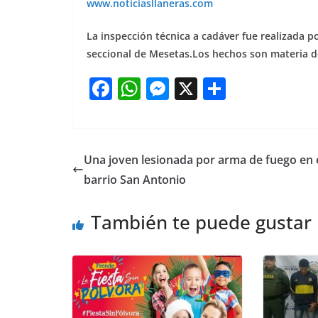
www.noticiasllaneras.com
La inspección técnica a cadáver fue realizada por
seccional de Mesetas.Los hechos son materia de
F
W
M
X
S
a
h
e
h
c
at
ss
ar
e
s
e
e
Una joven lesionada por arma de fuego en 
b
A
n
barrio San Antonio
o
p
g
También te puede gustar
o
p
er
k