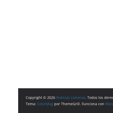
Copyright © 2026
Noticias Llaneras
. Todos los dere
Tema:
ColorMag
por ThemeGrill. Funciona con
Wor