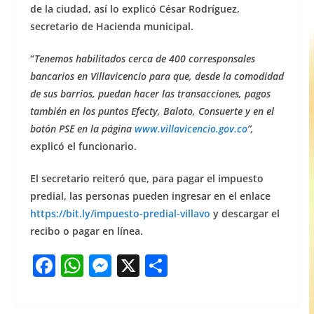
de la ciudad, así lo explicó César Rodríguez,
secretario de Hacienda municipal.
“
Tenemos habilitados cerca de 400 corresponsales
bancarios en Villavicencio para que, desde la comodidad
de sus barrios, puedan hacer las transacciones, pagos
también en los puntos Efecty, Baloto, Consuerte y en el
botón PSE en la página
www.villavicencio.gov.co
”,
explicó el funcionario.
El secretario reiteró que, para pagar el impuesto
predial, las personas pueden ingresar en el enlace
https://bit.ly/impuesto-predial-villavo
y descargar el
recibo o pagar en línea.
F
W
M
X
S
a
h
e
h
c
at
ss
ar