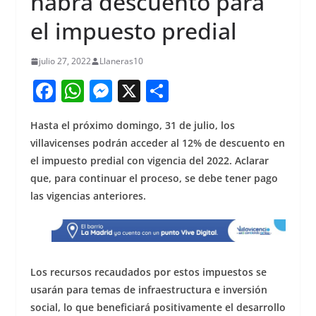
habrá descuento para
el impuesto predial
julio 27, 2022
Llaneras10
F
W
M
X
S
a
h
e
h
Hasta el próximo domingo, 31 de julio, los
c
at
ss
ar
villavicenses podrán acceder al 12% de descuento en
e
s
e
e
el impuesto predial con vigencia del 2022. Aclarar
b
A
n
que, para continuar el proceso, se debe tener pago
o
p
g
las vigencias anteriores.
o
p
er
k
Los recursos recaudados por estos impuestos se
usarán para temas de infraestructura e inversión
social, lo que beneficiará positivamente el desarrollo