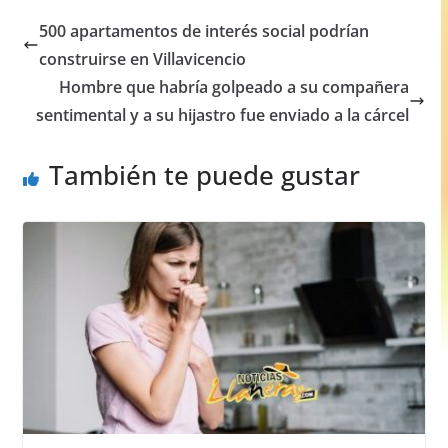
e
s
e
e
500 apartamentos de interés social podrían
b
A
n
construirse en Villavicencio
o
p
g
Hombre que habría golpeado a su compañera
o
p
er
sentimental y a su hijastro fue enviado a la cárcel
k
También te puede gustar